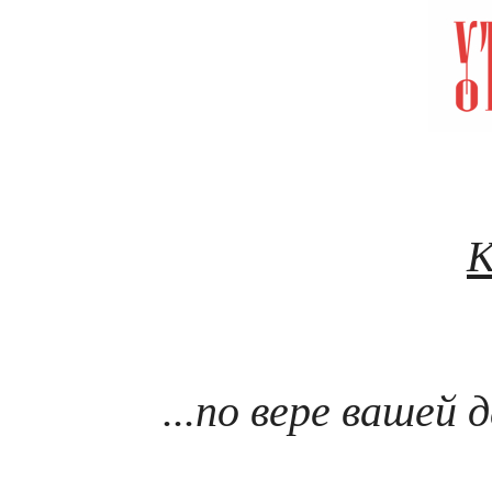
Т 
К
...по вере вашей 