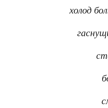
холод бо
гаснущи
ст
б
с