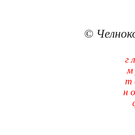
© Челноко
г 
м 
т 
н о