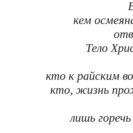
кем осмеян
отв
Тело Хри
кто к райским в
кто, жизнь про
лишь горечь