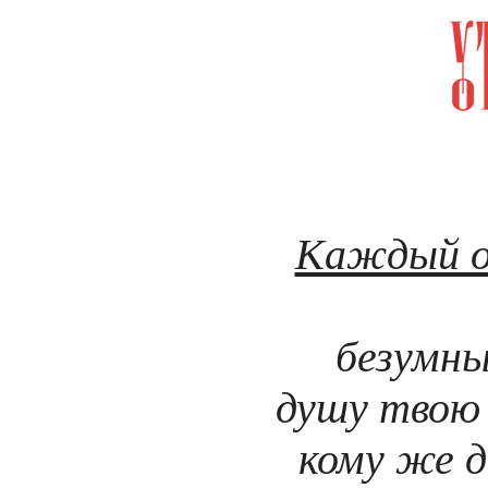
Т 
Каждый о
безумны
душу твою 
кому же 