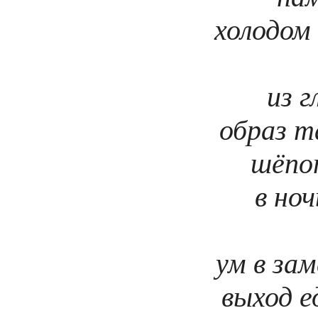
холодом
из г
образ 
шёпо
в ноч
ум в за
выход 