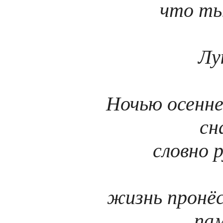
что ты
Лу
Ночью осенне
сн
словно 
жизнь пронёс
па