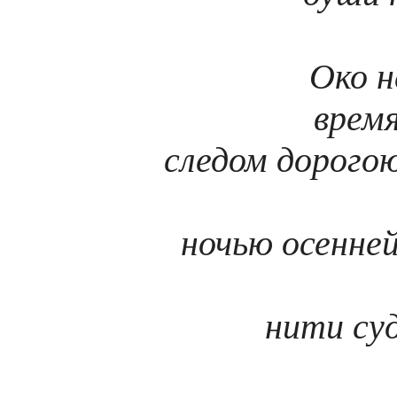
Око н
врем
следом дорогою
ночью осенней
нити су