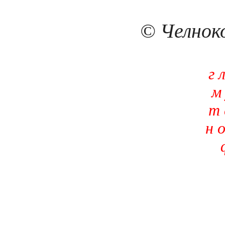
© Челноко
г 
м 
т 
н о