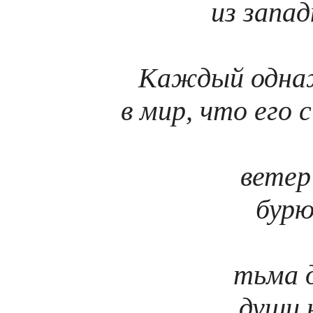
из запад
Каждый одна
в мир, что его
ветер
бур
тьма 
души н